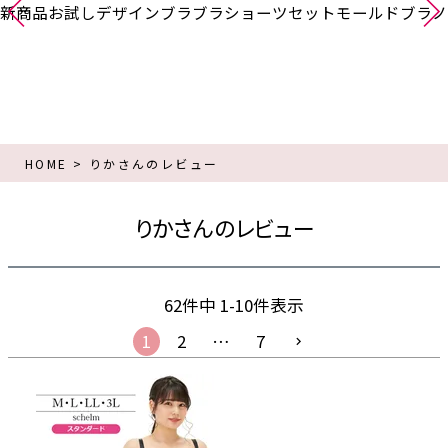
新商品
お試し
デザインブラ
ブラショーツセット
モールドブラ
ノ
HOME
りかさんのレビュー
りかさんのレビュー
62
件中
1
-
10
件表示
1
2
…
7