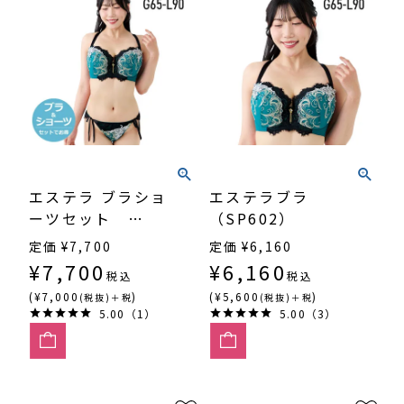
エステラ ブラショ
エステラブラ
ーツセット
（SP602）
（SP602）
定価
¥
7,700
定価
¥
6,160
¥
7,700
¥
6,160
税込
税込
(¥7,000
)
(¥5,600
)
(税抜)＋税
(税抜)＋税
5.00（1）
5.00（3）