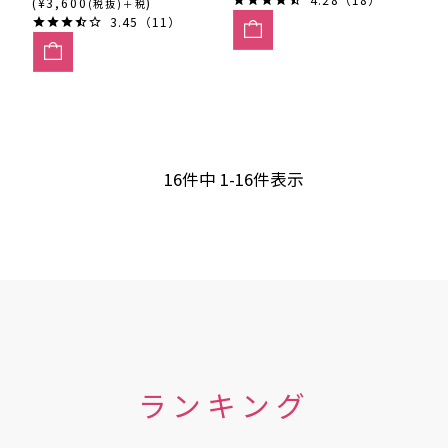
(¥3,600
)
(税抜)＋税
3.45（11）
16
件中
1
-
16
件表示
ランキング