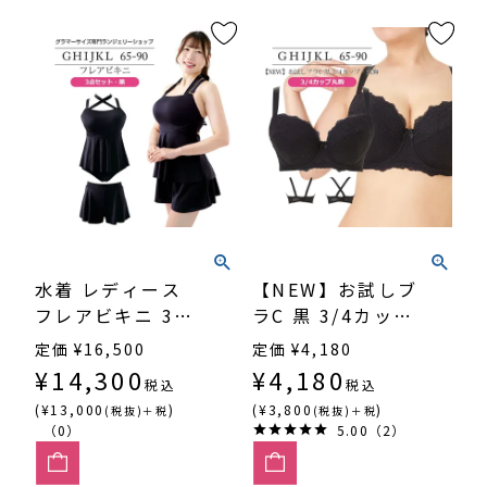
水着 レディース
【NEW】お試しブ
フレアビキニ 3点
ラC 黒 3/4カッ
セット・黒
プ・丸胸
定価
¥
16,500
定価
¥
4,180
（SP590）
（SP546）
¥
14,300
¥
4,180
税込
税込
(¥13,000
)
(¥3,800
)
(税抜)＋税
(税抜)＋税
（0）
5.00（2）