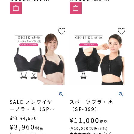
SALE ノンワイヤ
スポーツブラ・黒
ーブラ・黒（SP-
（SP-399）
367）
定価
¥
4,620
¥
11,000
税込
¥
3,960
税込
(¥10,000
)
(税抜)＋税
4.28（18）