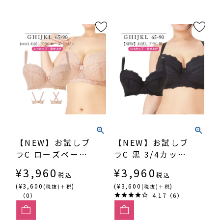
【NEW】お試しブ
【NEW】お試しブ
ラC ローズベージ
ラC 黒 3/4カッ
ュ 3/4カップ・寄
プ・寄せ上げ
¥
3,960
¥
3,960
税込
税込
せ上げ SP544
SP544
(¥3,600
)
(¥3,600
)
(税抜)＋税
(税抜)＋税
（0）
4.17（6）