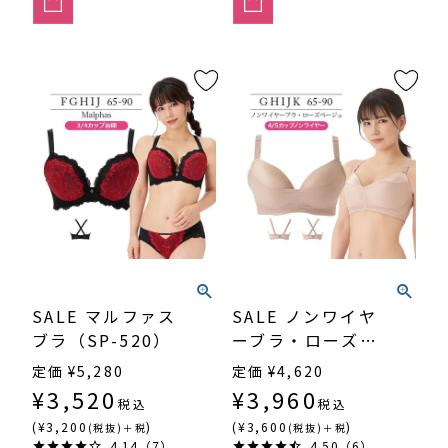
SALE マルファス
SALE ノンワイヤ
ブラ（SP-520）
ーブラ・ローズベ
ージュ（SP-367）
定価
¥
5,280
定価
¥
4,620
¥
3,520
¥
3,960
税込
税込
(¥3,200
)
(¥3,600
)
(税抜)＋税
(税抜)＋税
4.14（7）
4.50（6）