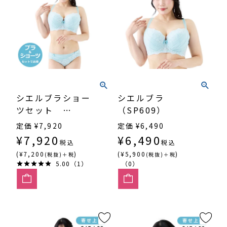
シエルブラショー
シエルブラ
ツセット
（SP609）
（SP609）
定価
¥
7,920
定価
¥
6,490
¥
7,920
¥
6,490
税込
税込
(¥7,200
)
(¥5,900
)
(税抜)＋税
(税抜)＋税
5.00（1）
（0）