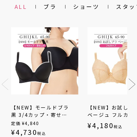
ALL
ブラ
ショーツ
スタッ
【NEW】モールドブラ
【NEW】お試しブ
黒 3/4カップ・寄せ上
ベージュ フルカッ
げ（SP-552）
（SP-542）
定価
¥
4,840
¥
4,180
税込
¥
4,730
税込