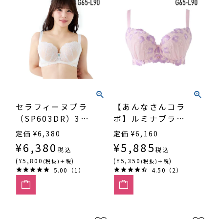
セラフィーヌブラ
【あんなさんコラ
（SP603DR）3/4
ボ】ルミナブラ
カップ丸胸
（SP600DR）3/4
定価
¥
6,380
定価
¥
6,160
カップ丸胸
¥
6,380
¥
5,885
税込
税込
(¥5,800
)
(¥5,350
)
(税抜)＋税
(税抜)＋税
5.00（1）
4.50（2）