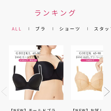
ランキング
ALL
ブラ
ショーツ
スタッ
【NEW】モールドブラ
【NEW】お試しブ