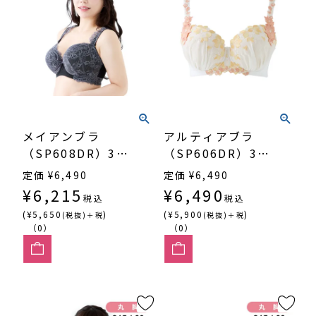
メイアンブラ
アルティアブラ
（SP608DR）3/4
（SP606DR）3/4
カップ丸胸
カップ丸胸
定価
¥
6,490
定価
¥
6,490
¥
6,215
¥
6,490
税込
税込
(¥5,650
)
(¥5,900
)
(税抜)＋税
(税抜)＋税
（0）
（0）