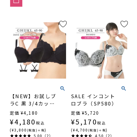
【NEW】お試しブ
SALE インコント
ラC 黒 3/4カッ
ロブラ（SP580）
プ・丸胸
定価
¥
4,180
定価
¥
5,720
（SP546）
¥
4,180
¥
5,170
税込
税込
(¥3,800
)
(¥4,700
)
(税抜)＋税
(税抜)＋税
5.00（2）
4.50（2）