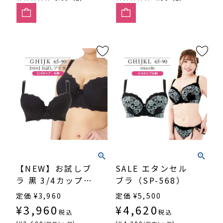
【NEW】お試しブ
SALE エタンセル
ラ 黒 3/4カップ・
ブラ（SP-568）
丸胸（SP540）
定価
¥
3,960
定価
¥
5,500
¥
3,960
¥
4,620
税込
税込