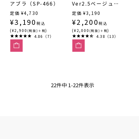
アブラ（SP-466）
Ver2.5ベージュ
3/4カップ・丸胸
定価
¥
4,730
定価
¥
3,190
（SP-204）
¥
3,190
¥
2,200
税込
税込
(¥2,900
)
(¥2,000
)
(税抜)＋税
(税抜)＋税
4.86（7）
4.38（13）
22
件中
1
-
22
件表示