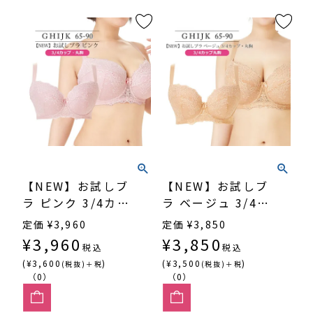
【NEW】お試しブ
【NEW】お試しブ
ラ ピンク 3/4カッ
ラ ベージュ 3/4カ
プ・丸胸
ップ・丸胸
定価
¥
3,960
定価
¥
3,850
（SP540）
（SP540）
¥
3,960
¥
3,850
税込
税込
(¥3,600
)
(¥3,500
)
(税抜)＋税
(税抜)＋税
（0）
（0）