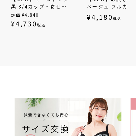
黒 3/4カップ・寄せ上
ベージュ フルカッ
げ（SP-552）
（SP-542）
定価
¥
4,840
¥
4,180
税込
¥
4,730
税込