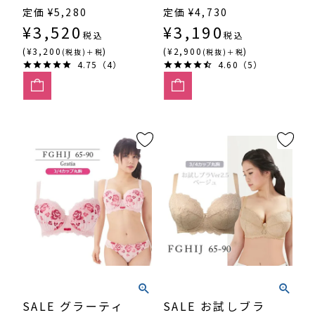
定価
¥
5,280
定価
¥
4,730
¥
3,520
¥
3,190
税込
税込
(¥3,200
)
(¥2,900
)
(税抜)＋税
(税抜)＋税
4.75（4）
4.60（5）
SALE グラーティ
SALE お試しブラ