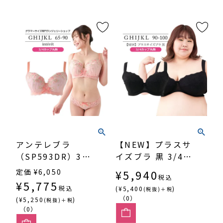
アンテレブラ
【NEW】プラスサ
（SP593DR）3/4
イズブラ 黒 3/4カ
カップ丸胸
ップ丸胸
定価
¥
6,050
¥
5,940
税込
（SP566）
¥
5,775
税込
(¥5,400
)
(税抜)＋税
（0）
(¥5,250
)
(税抜)＋税
（0）