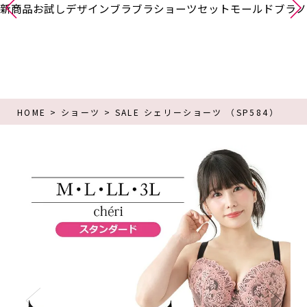
新商品
お試し
デザインブラ
ブラショーツセット
モールドブラ
ノ
HOME
ショーツ
SALE シェリーショーツ （SP584）