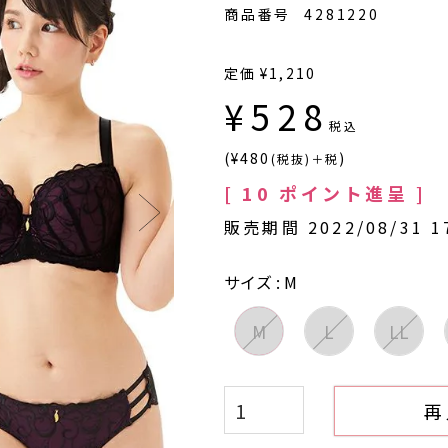
商品番号
4281220
定価
¥
1,210
¥
528
税込
(¥480
)
(税抜)＋税
[
10
ポイント進呈 ]
販売期間
2022/08/31 1
サイズ
M
M
L
LL
再