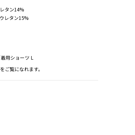
レタン14%
ウレタン15%
／着用ショーツ L
をご覧になれます。