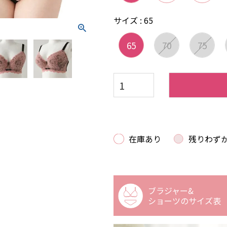
サイズ
65
65
70
75
在庫あり
残りわず
ブラジャー&
ショーツの
サイズ表