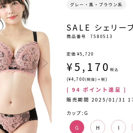
グレー・黒・ブラウン系
SALE シェリーブ
商品番号
7580513
定価
¥
5,720
¥
5,170
税込
(¥4,700
)
(税抜)＋税
[
94
ポイント進呈 ]
販売期間
2025/01/31 1
カップ
G
G
H
I