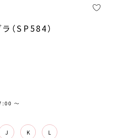
ラ（SP584）
7:00
〜
J
K
L