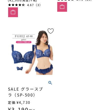
(¥2,900
)
(税抜)＋税
4.67（3）
SALE グラースブ
ラ（SP-500）
定価
¥
4,730
¥
3,190