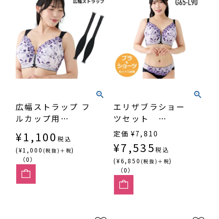
広幅ストラップ フ
エリザブラショー
ルカップ用
ツセット
（SP589）
（SP604）
¥
1,100
定価
¥
7,810
税込
¥
7,535
税込
(¥1,000
)
(税抜)＋税
（0）
(¥6,850
)
(税抜)＋税
（0）