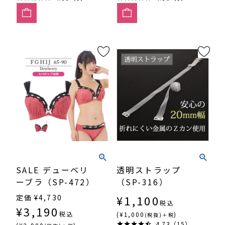
SALE デューベリ
透明ストラップ
ーブラ（SP-472）
（SP-316）
定価
¥
4,730
¥
1,100
税込
¥
3,190
税込
(¥1,000
)
(税抜)＋税
4.73（15）