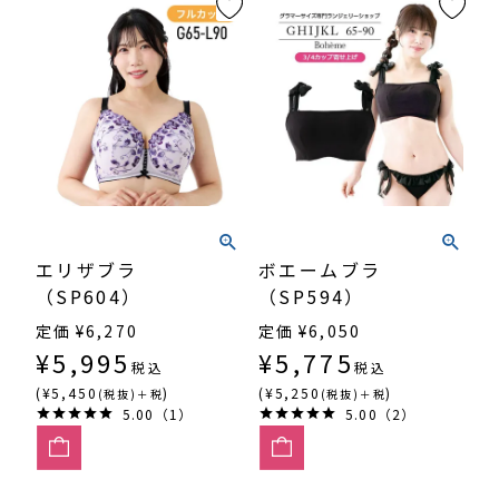
エリザブラ
ボエームブラ
（SP604）
（SP594）
定価
¥
6,270
定価
¥
6,050
¥
5,995
¥
5,775
税込
税込
(¥5,450
)
(¥5,250
)
(税抜)＋税
(税抜)＋税
5.00（1）
5.00（2）