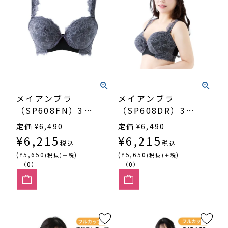
メイアンブラ
メイアンブラ
（SP608FN）3/4
（SP608DR）3/4
カップ寄せ上げ
カップ丸胸
定価
¥
6,490
定価
¥
6,490
¥
6,215
¥
6,215
税込
税込
(¥5,650
)
(¥5,650
)
(税抜)＋税
(税抜)＋税
（0）
（0）