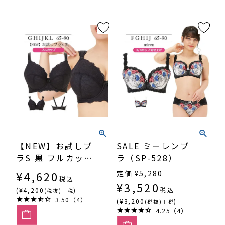
【NEW】お試しブ
SALE ミーレンブ
ラS 黒 フルカップ
ラ（SP-528）
（SP-545）
¥
4,620
定価
¥
5,280
税込
¥
3,520
税込
(¥4,200
)
(税抜)＋税
3.50（4）
(¥3,200
)
(税抜)＋税
4.25（4）