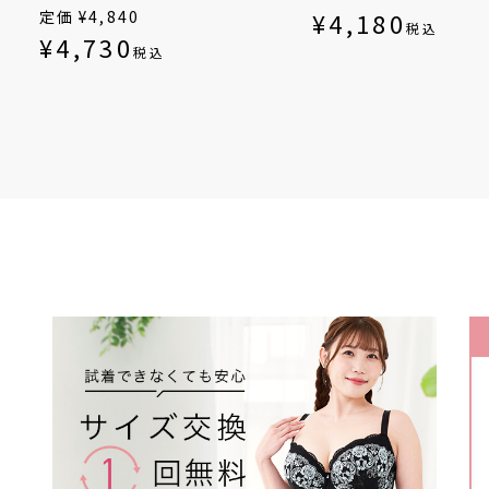
げ（SP-552）
（SP-542）
定価
¥
4,840
¥
4,180
税込
¥
4,730
税込