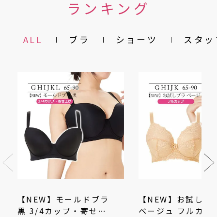
ランキング
ALL
ブラ
ショーツ
スタッ
【NEW】モールドブラ
【NEW】お試しブ
黒 3/4カップ・寄せ上
ベージュ フルカッ