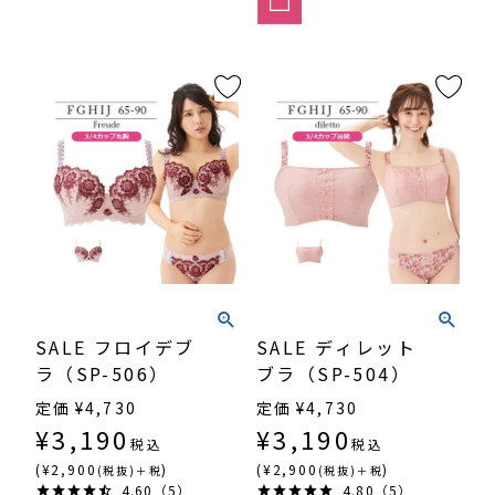
SALE フロイデブ
SALE ディレット
ラ（SP-506）
ブラ（SP-504）
定価
¥
4,730
定価
¥
4,730
¥
3,190
¥
3,190
税込
税込
(¥2,900
)
(¥2,900
)
(税抜)＋税
(税抜)＋税
4.60（5）
4.80（5）