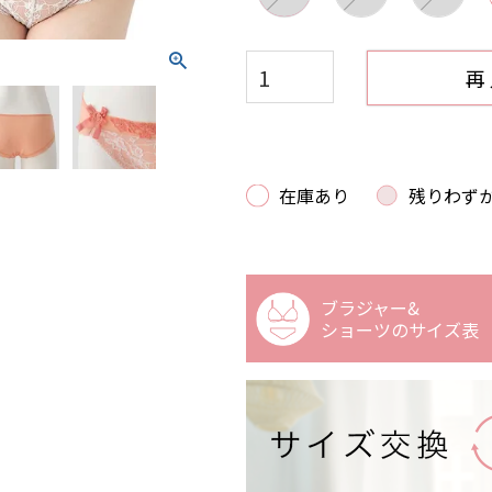
再
在庫あり
残りわず
ブラジャー&
ショーツの
サイズ表