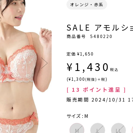
オレンジ・赤系
SALE アモルショ
商品番号
5480220
定価
¥
1,650
¥
1,430
税込
(¥1,300
)
(税抜)＋税
[
13
ポイント進呈 ]
販売期間
2024/10/31 1
サイズ
M
M
L
LL