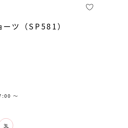
ーツ （SP581）
7:00
〜
3L