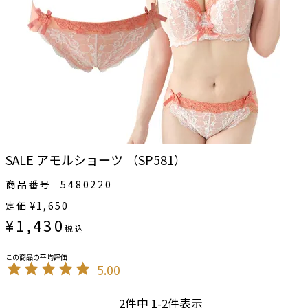
SALE アモルショーツ （SP581）
商品番号
5480220
定価
¥
1,650
¥
1,430
税込
5.00
2
件中
1
-
2
件表示