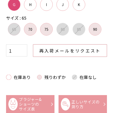
G
H
I
J
K
サイズ
65
65
70
75
80
85
90
再入荷メールをリクエスト
在庫あり
残りわずか
在庫なし
ブラジャー&
正しいサイズの
ショーツの
測り方
サイズ表