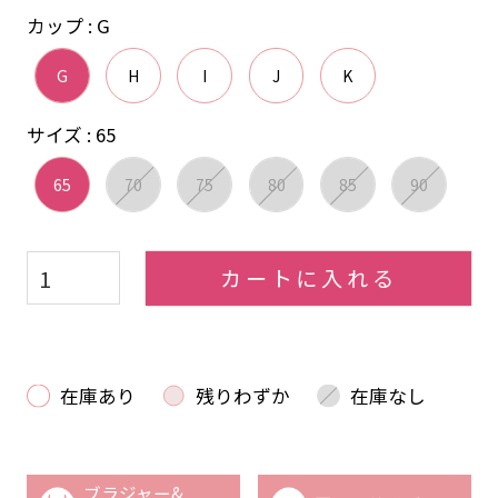
カップ
G
G
H
I
J
K
サイズ
65
65
70
75
80
85
90
カートに入れる
在庫あり
残りわずか
在庫なし
ブラジャー&