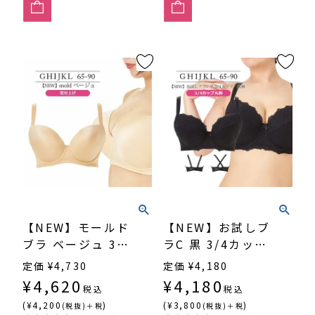
【NEW】モールド
【NEW】お試しブ
ブラ ベージュ 3/4
ラC 黒 3/4カッ
カップ・寄せ上げ
プ・丸胸
定価
¥
4,730
定価
¥
4,180
（SP-552）
（SP546）
¥
4,620
¥
4,180
税込
税込
(¥4,200
)
(¥3,800
)
(税抜)＋税
(税抜)＋税