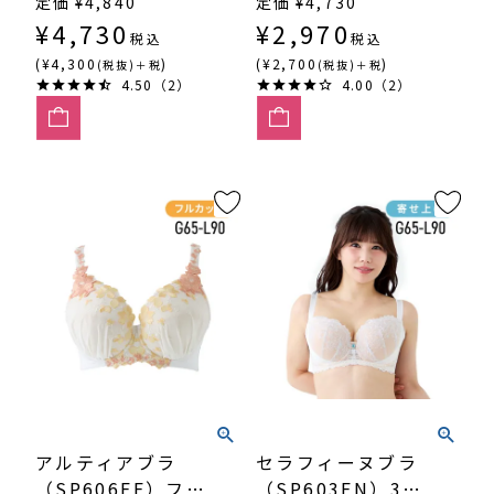
定価
¥
4,840
定価
¥
4,730
（SP-552）
¥
4,730
¥
2,970
税込
税込
(¥4,300
)
(¥2,700
)
(税抜)＋税
(税抜)＋税
4.50（2）
4.00（2）
アルティアブラ
セラフィーヌブラ
（SP606FF）フル
（SP603FN）3/4