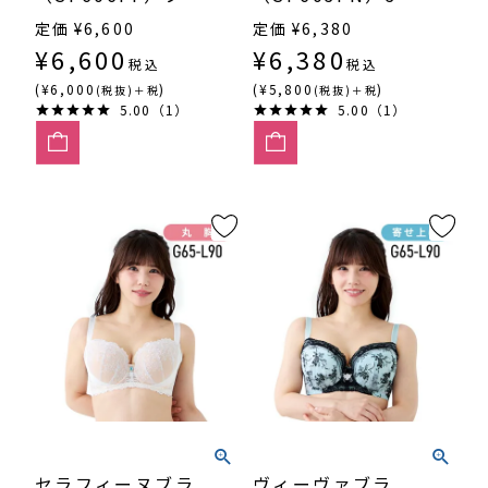
カップ
カップ寄せ上げ
定価
¥
6,600
定価
¥
6,380
¥
6,600
¥
6,380
税込
税込
(¥6,000
)
(¥5,800
)
(税抜)＋税
(税抜)＋税
5.00（1）
5.00（1）
セラフィーヌブラ
ヴィーヴァブラ