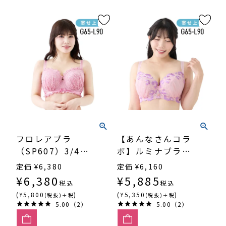
フロレアブラ
【あんなさんコラ
（SP607）3/4カ
ボ】ルミナブラ
ップ寄せ上げ
（SP600FN）3/4
定価
¥
6,380
定価
¥
6,160
カップ寄せ上げ
¥
6,380
¥
5,885
税込
税込
(¥5,800
)
(¥5,350
)
(税抜)＋税
(税抜)＋税
5.00（2）
5.00（2）