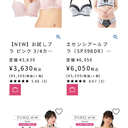
【NEW】お試しブ
エセンシアールブ
ラ ピンク 3/4カッ
ラ（SP598DR）
プ・寄せ上げ
3/4カップ丸胸
定価
¥
3,630
定価
¥
6,050
SP541
¥
3,630
¥
6,050
税込
税込
(¥3,300
)
(¥5,500
)
(税抜)＋税
(税抜)＋税
5.00（3）
4.67（3）