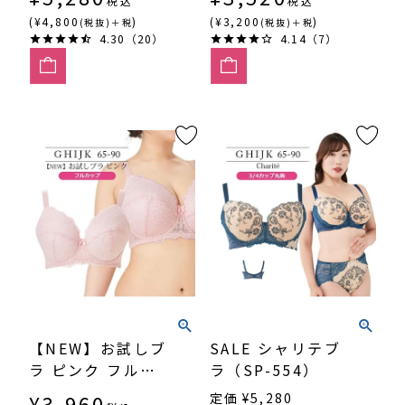
税込
税込
(¥4,800
)
(¥3,200
)
(税抜)＋税
(税抜)＋税
4.30（20）
4.14（7）
【NEW】お試しブ
SALE シャリテブ
ラ ピンク フルカ
ラ（SP-554）
ップ （SP542）
¥
3,960
定価
¥
5,280