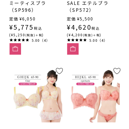
ミーティスブラ
SALE エテルブラ
（SP596）
（SP572）
定価
¥
6,050
定価
¥
5,500
¥
5,775
¥
4,620
税込
税込
(¥5,250
)
(¥4,200
)
(税抜)＋税
(税抜)＋税
5.00（4）
5.00（4）