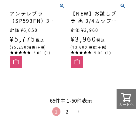
アンテレブラ
【NEW】お試しブ
（SP593FN）3/4
ラ 黒 3/4カップ・
カップ寄せ上げ
丸胸（SP540）
定価
¥
6,050
定価
¥
3,960
¥
5,775
¥
3,960
税込
税込
(¥5,250
)
(¥3,600
)
(税抜)＋税
(税抜)＋税
5.00（1）
5.00（1）
65
件中
1
-
50
件表示
カートへ
1
2