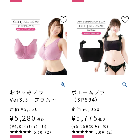
おやすみブラ
ボエームブラ
Ver3.5 プラムピ
（SP594）
ンク（SP338）
定価
¥
5,720
定価
¥
6,050
¥
5,280
¥
5,775
税込
税込
(¥4,800
)
(¥5,250
)
(税抜)＋税
(税抜)＋税
5.00（2）
5.00（2）