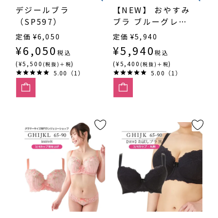
デジールブラ
【NEW】 おやすみ
（SP597）
ブラ ブルーグレー
（SP612）
定価
¥
6,050
定価
¥
5,940
¥
6,050
¥
5,940
税込
税込
(¥5,500
)
(¥5,400
)
(税抜)＋税
(税抜)＋税
5.00（1）
5.00（1）