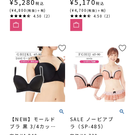
¥
5,280
¥
5,170
税込
税込
(¥4,800
)
(¥4,700
)
(税抜)＋税
(税抜)＋税
4.50（2）
4.50（2）
【NEW】モールド
SALE ノービアブ
ブラ 黒 3/4カッ
ラ（SP-485）
プ・寄せ上げ