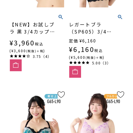
【NEW】お試しブ
レガートブラ
ラ 黒 3/4カップ・
（SP605）3/4カ
谷間（SP543）
ップ谷間
¥
3,960
定価
¥
6,160
税込
¥
6,160
税込
(¥3,600
)
(税抜)＋税
3.75（4）
(¥5,600
)
(税抜)＋税
5.00（3）