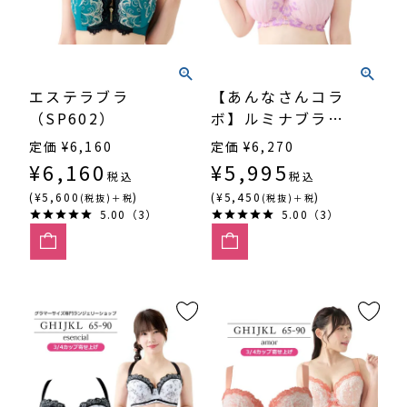
エステラブラ
【あんなさんコラ
（SP602）
ボ】ルミナブラ
（SP600FF）フル
定価
¥
6,160
定価
¥
6,270
カップ
¥
6,160
¥
5,995
税込
税込
(¥5,600
)
(¥5,450
)
(税抜)＋税
(税抜)＋税
5.00（3）
5.00（3）