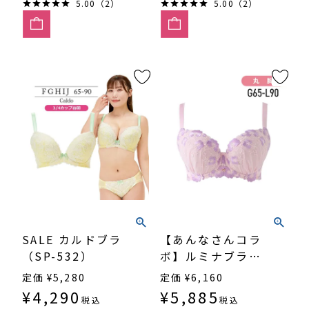
5.00（2）
5.00（2）
SALE カルドブラ
【あんなさんコラ
（SP-532）
ボ】ルミナブラ
（SP600DR）3/4
定価
¥
5,280
定価
¥
6,160
カップ丸胸
¥
4,290
¥
5,885
税込
税込