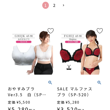
1
2
おやすみブラ
SALE マルファス
Ver3.5 白（SP-
ブラ（SP-520）
338）
定価
¥
5,500
定価
¥
5,280
¥
5,280
¥
3,520