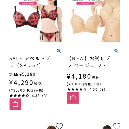
SALE アペルトブ
【NEW】お試しブ
ラ（SP-557）
ラ ベージュ フル
カップ（SP-542）
定価
¥
5,280
¥
4,180
税込
¥
4,290
税込
(¥3,800
)
(税抜)＋税
4.00（3）
(¥3,900
)
(税抜)＋税
4.33（3）