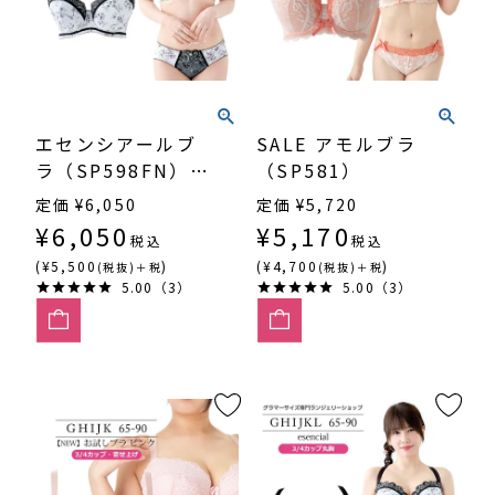
エセンシアールブ
SALE アモルブラ
ラ（SP598FN）
（SP581）
3/4カップ寄せ上
定価
¥
6,050
定価
¥
5,720
げ
¥
6,050
¥
5,170
税込
税込
(¥5,500
)
(¥4,700
)
(税抜)＋税
(税抜)＋税
5.00（3）
5.00（3）