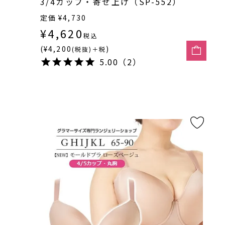
3/4カップ・寄せ上げ（SP-552）
定価
¥
4,730
¥
4,620
税込
(¥4,200
)
(税抜)＋税
5.00（2）