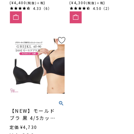
(¥4,400
)
(¥4,300
)
(税抜)＋税
(税抜)＋税
4.33（6）
4.50（2）
【NEW】モールド
ブラ 黒 4/5カッ
プ・丸胸 （SP-
定価
¥
4,730
551）