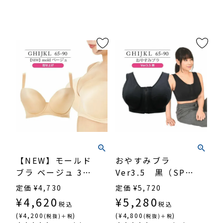
【NEW】モールド
おやすみブラ
ブラ ベージュ 3/4
Ver3.5 黒（SP-
カップ・寄せ上げ
338）
定価
¥
4,730
定価
¥
5,720
（SP-552）
¥
4,620
¥
5,280
税込
税込
(¥4,200
)
(¥4,800
)
(税抜)＋税
(税抜)＋税