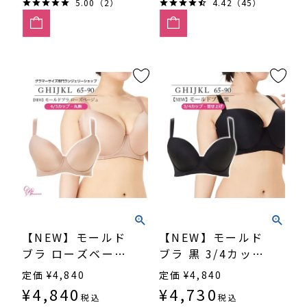
5.00（2）
4.42（45）
【NEW】モールド
【NEW】モールド
ブラ ローズベージ
ブラ 黒 3/4カッ
ュ 4/5カップ・丸
プ・寄せ上げ
定価
¥
4,840
定価
¥
4,840
胸 （SP551）
（SP-552）
¥
4,840
¥
4,730
税込
税込