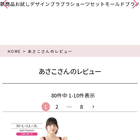
新商品
お試し
デザインブラ
ブラショーツセット
モールドブラ
ノ
HOME
あさこさんのレビュー
あさこさんのレビュー
80
件中
1
-
10
件表示
1
2
…
8