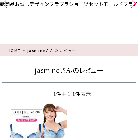
新商品
お試し
デザインブラ
ブラショーツセット
モールドブラ
ノ
HOME
jasmineさんのレビュー
jasmineさんのレビュー
1
件中
1
-
1
件表示