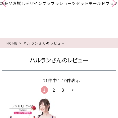
新商品
お試し
デザインブラ
ブラショーツセット
モールドブラ
ノ
HOME
ハルランさんのレビュー
ハルランさんのレビュー
21
件中
1
-
10
件表示
1
2
3