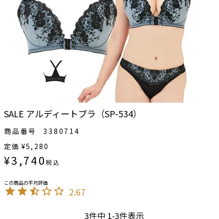
SALE アルディートブラ（SP-534）
商品番号
3380714
定価
¥
5,280
¥
3,740
税込
2.67
3
件中
1
-
3
件表示