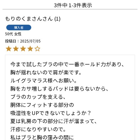
3
件中
1
-
3
件表示
もりのくまさん
1
購入者
50代
女性
投稿日
2025/07/05
今まで試したブラの中で一番ホールド力があり、
胸が揺れないので肩が楽です。

ルイグラマラス様へお願い。

胸をカサ増しするパッドは要らないから、

ブラのカップを支える、

胴体にフィットする部分の

吸湿性をUPできないでしょうか？

夏は乳房の下の部分に汗が溜まって、

汗疹になりやすいので。

私はブラと胸の窪みの間に
