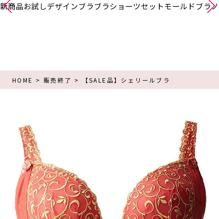
新商品
お試し
デザインブラ
ブラショーツセット
モールドブラ
ノ
HOME
販売終了
【SALE品】シェリールブラ