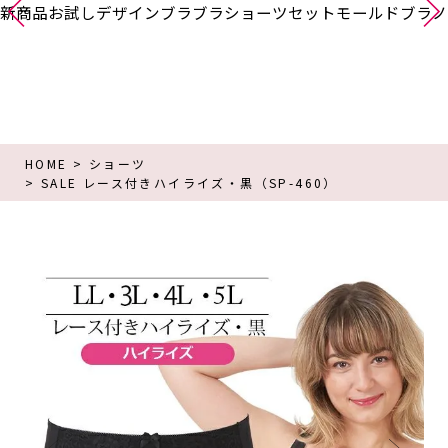
新商品
お試し
デザインブラ
ブラショーツセット
モールドブラ
ノ
HOME
ショーツ
SALE レース付きハイライズ・黒（SP-460）