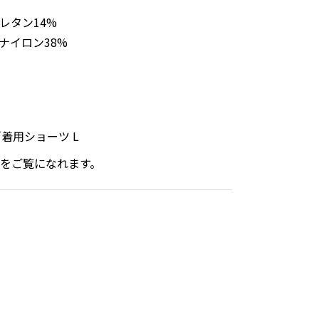
レタン14%
ナイロン38%
／着用ショーツ L
をご覧になれます。