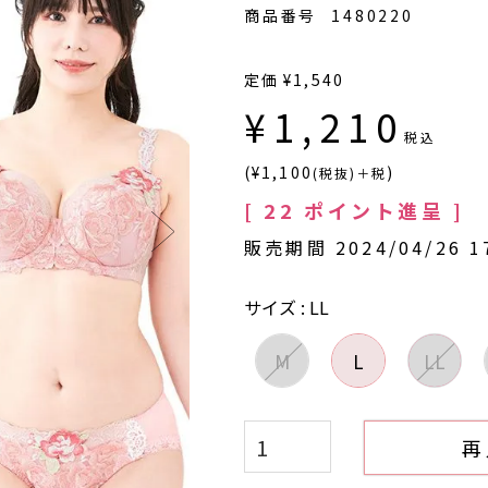
商品番号
1480220
定価
¥
1,540
¥
1,210
税込
(¥1,100
)
(税抜)＋税
[
22
ポイント進呈 ]
販売期間
2024/04/26 1
サイズ
LL
M
L
LL
再