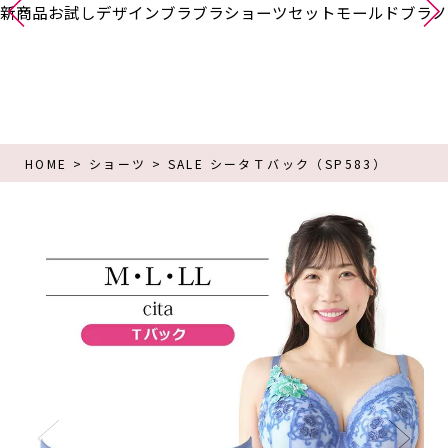
新商品
お試し
デザインブラ
ブラショーツセット
モールドブラ
ノ
HOME
ショーツ
SALE シータＴバック（SP583）