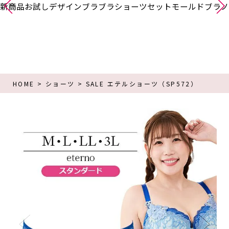
新商品
お試し
デザインブラ
ブラショーツセット
モールドブラ
ノ
HOME
ショーツ
SALE エテルショーツ（SP572）