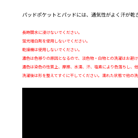
パッドポケットとパッドには、通気性がよく汗が乾
長時間水に浸けないでください。
蛍光増白剤を使用しないでください。
乾燥機は使用しないでください。
濃色は色移りの原因となるので、淡色物・白物との洗濯はお避
濃色は染色の性質上、摩擦、水濡、汗、塩素により色落ちし、
洗濯後は形を整えてすぐに干してください。濡れた状態で他の