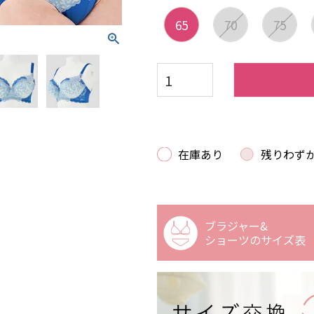
65
70
75
在庫あり
残りわず
ブラジャー&
ショーツの
サイズ表