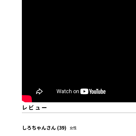
しろちゃん
39
女性