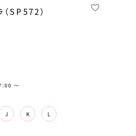
（SP572）
7:00
〜
J
K
L