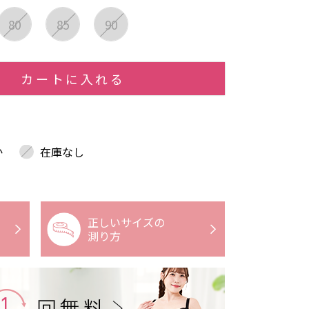
80
85
90
カートに入れる
か
在庫なし
正しいサイズの
測り方