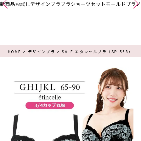
新商品
お試し
デザインブラ
ブラショーツセット
モールドブラ
ノ
HOME
デザインブラ
SALE エタンセルブラ（SP-568）