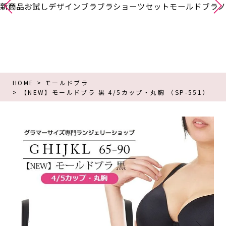
新商品
お試し
デザインブラ
ブラショーツセット
モールドブラ
ノ
HOME
モールドブラ
【NEW】モールドブラ 黒 4/5カップ・丸胸 （SP-551）