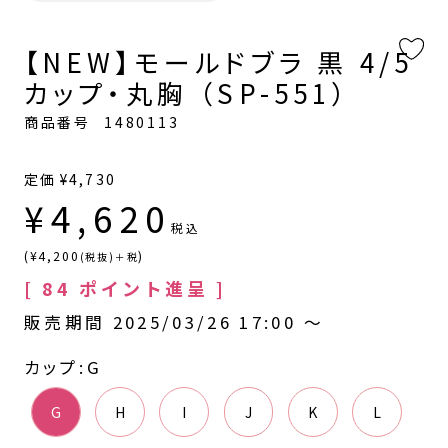
【NEW】モールドブラ 黒 4/5
カップ・丸胸 （SP-551）
商品番号
1480113
定価
¥
4,730
¥
4,620
税込
(¥4,200
)
(税抜)＋税
[
84
ポイント進呈 ]
販売期間
2025/03/26 17:00
〜
カップ
G
G
H
I
J
K
L