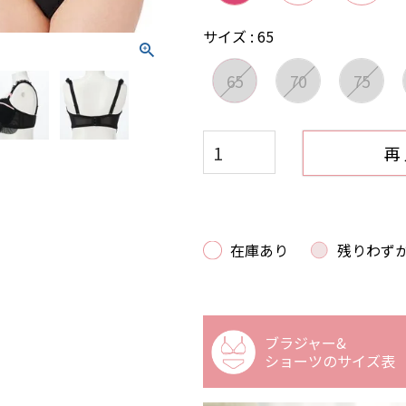
サイズ
65
65
70
75
再
在庫あり
残りわず
ブラジャー&
ショーツの
サイズ表