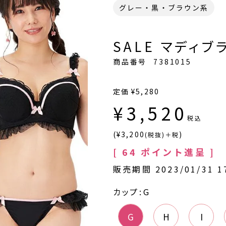
グレー・黒・ブラウン系
SALE マディブラ
商品番号
7381015
定価
¥
5,280
¥
3,520
税込
(¥3,200
)
(税抜)＋税
[
64
ポイント進呈 ]
販売期間
2023/01/31 1
カップ
G
G
H
I