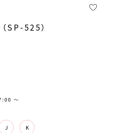
（SP-525）
7:00
〜
J
K