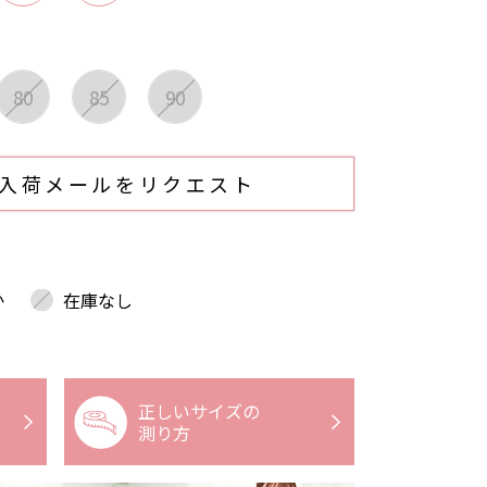
80
85
90
入荷メールをリクエスト
か
在庫なし
正しいサイズの
測り方