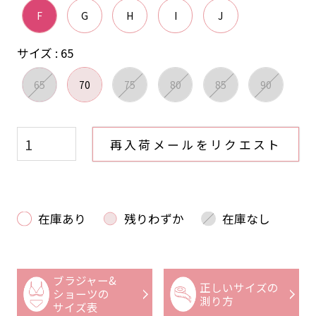
F
G
H
I
J
サイズ
65
65
70
75
80
85
90
再入荷メールをリクエスト
在庫あり
残りわずか
在庫なし
ブラジャー&
正しいサイズの
ショーツの
測り方
サイズ表