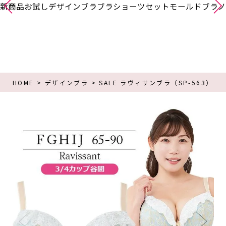
新商品
お試し
デザインブラ
ブラショーツセット
モールドブラ
ノ
HOME
デザインブラ
SALE ラヴィサンブラ（SP-563）