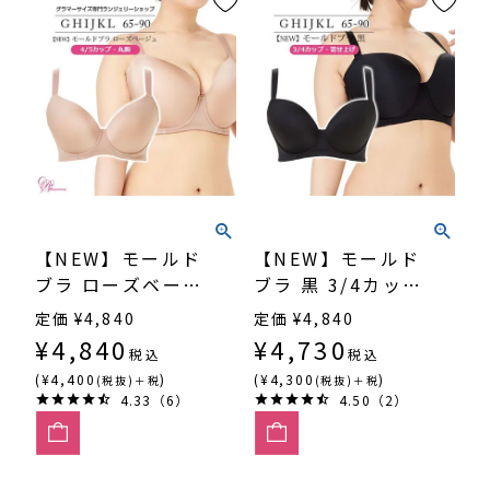
【NEW】モールド
【NEW】モールド
ブラ ローズベージ
ブラ 黒 3/4カッ
ュ 4/5カップ・丸
プ・寄せ上げ
定価
¥
4,840
定価
¥
4,840
胸 （SP551）
（SP-552）
¥
4,840
¥
4,730
税込
税込
(¥4,400
)
(¥4,300
)
(税抜)＋税
(税抜)＋税
4.33（6）
4.50（2）