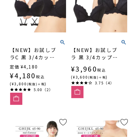
【NEW】お試しブ
【NEW】お試しブ
ラC 黒 3/4カッ
ラ 黒 3/4カップ・
プ・丸胸
谷間（SP543）
定価
¥
4,180
¥
3,960
税込
（SP546）
¥
4,180
税込
(¥3,600
)
(税抜)＋税
3.75（4）
(¥3,800
)
(税抜)＋税
5.00（2）