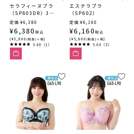
セラフィーヌブラ
エステラブラ
（SP603DR）3/4
（SP602）
カップ丸胸
定価
¥
6,380
定価
¥
6,160
¥
6,380
¥
6,160
税込
税込
(¥5,800
)
(¥5,600
)
(税抜)＋税
(税抜)＋税
5.00（1）
5.00（3）