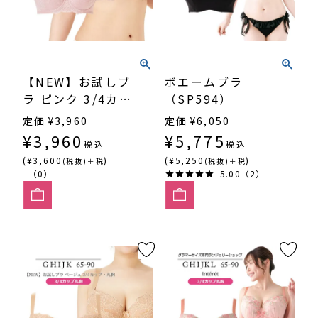
【NEW】お試しブ
ボエームブラ
ラ ピンク 3/4カッ
（SP594）
プ・丸胸
定価
¥
3,960
定価
¥
6,050
（SP540）
¥
3,960
¥
5,775
税込
税込
(¥3,600
)
(¥5,250
)
(税抜)＋税
(税抜)＋税
（0）
5.00（2）