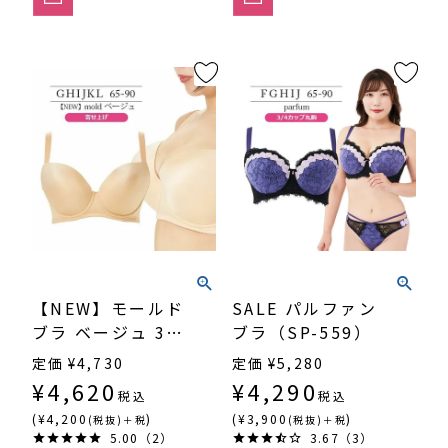
【NEW】モールド
SALE パルファン
ブラ ベージュ 3/4
ブラ（SP-559）
カップ・寄せ上げ
定価
¥
4,730
定価
¥
5,280
（SP-552）
¥
4,620
¥
4,290
税込
税込
(¥4,200
)
(¥3,900
)
(税抜)＋税
(税抜)＋税
5.00（2）
3.67（3）