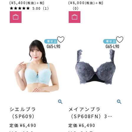
(¥5,400
)
(¥6,000
)
(税抜)＋税
(税抜)＋税
5.00（1）
（0）
シエルブラ
メイアンブラ
（SP609）
（SP608FN）3/4
カップ寄せ上げ
定価
¥
6,490
定価
¥
6,490