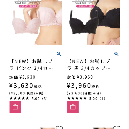
【NEW】お試しブ
【NEW】お試しブ
ラ ピンク 3/4カッ
ラ 黒 3/4カップ・
プ・寄せ上げ
丸胸（SP540）
定価
¥
3,630
定価
¥
3,960
SP541
¥
3,630
¥
3,960
税込
税込
(¥3,300
)
(¥3,600
)
(税抜)＋税
(税抜)＋税
5.00（3）
5.00（1）