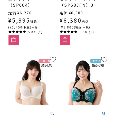
（SP604）
（SP603FN）3/4
カップ寄せ上げ
定価
¥
6,270
定価
¥
6,380
¥
5,995
¥
6,380
税込
税込
(¥5,450
)
(¥5,800
)
(税抜)＋税
(税抜)＋税
5.00（1）
5.00（1）