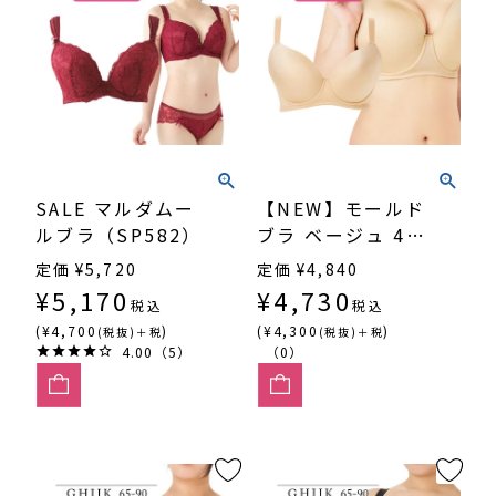
SALE マルダムー
【NEW】モールド
ルブラ（SP582）
ブラ ベージュ 4/5
カップ・丸胸
定価
¥
5,720
定価
¥
4,840
（SP551）
¥
5,170
¥
4,730
税込
税込
(¥4,700
)
(¥4,300
)
(税抜)＋税
(税抜)＋税
4.00（5）
（0）