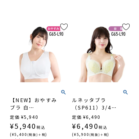
【NEW】おやすみ
ルネッタブラ
ブラ 白
（SP611）3/4カ
（SP612）
ップ谷間
定価
¥
5,940
定価
¥
6,490
¥
5,940
¥
6,490
税込
税込
(¥5,400
)
(¥5,900
)
(税抜)＋税
(税抜)＋税