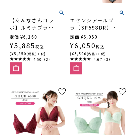
【あんなさんコラ
エセンシアールブ
ボ】ルミナブラ
ラ（SP598DR）
（SP600DR）3/4
3/4カップ丸胸
定価
¥
6,160
定価
¥
6,050
カップ丸胸
¥
5,885
¥
6,050
税込
税込
(¥5,350
)
(¥5,500
)
(税抜)＋税
(税抜)＋税
4.50（2）
4.67（3）