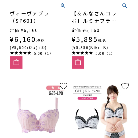
ヴィーヴァブラ
【あんなさんコラ
（SP601）
ボ】ルミナブラ
（SP600FN）3/4
定価
¥
6,160
定価
¥
6,160
カップ寄せ上げ
¥
6,160
¥
5,885
税込
税込
(¥5,600
)
(¥5,350
)
(税抜)＋税
(税抜)＋税
5.00（1）
5.00（2）