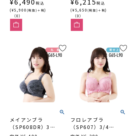
¥
6,490
¥
6,215
税込
税込
(¥5,900
)
(¥5,650
)
(税抜)＋税
(税抜)＋税
（0）
（0）
メイアンブラ
フロレアブラ
（SP608DR）3/4
（SP607）3/4カ
カップ丸胸
ップ寄せ上げ