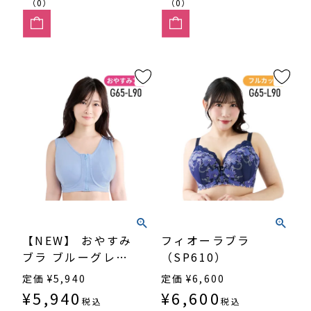
（0）
（0）
【NEW】 おやすみ
フィオーラブラ
ブラ ブルーグレー
（SP610）
（SP612）
定価
¥
5,940
定価
¥
6,600
¥
5,940
¥
6,600
税込
税込