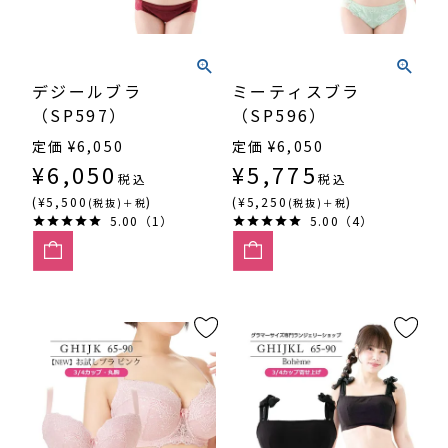
デジールブラ
ミーティスブラ
（SP597）
（SP596）
定価
¥
6,050
定価
¥
6,050
¥
6,050
¥
5,775
税込
税込
(¥5,500
)
(¥5,250
)
(税抜)＋税
(税抜)＋税
5.00（1）
5.00（4）