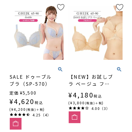
SALE ドゥーブル
【NEW】お試しブ
ブラ（SP-570）
ラ ベージュ フル
カップ（SP-542）
定価
¥
5,500
¥
4,180
税込
¥
4,620
税込
(¥3,800
)
(税抜)＋税
4.00（3）
(¥4,200
)
(税抜)＋税
4.25（4）