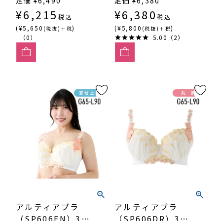
定価
¥
6,490
定価
¥
6,380
¥
6,215
¥
6,380
税込
税込
(¥5,650
)
(¥5,800
)
(税抜)＋税
(税抜)＋税
（0）
5.00（2）
アルティアブラ
アルティアブラ
（SP606FN）3/4
（SP606DR）3/4