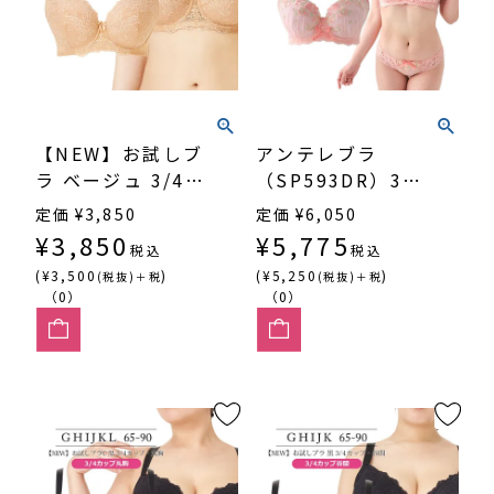
【NEW】お試しブ
アンテレブラ
ラ ベージュ 3/4カ
（SP593DR）3/4
ップ・丸胸
カップ丸胸
定価
¥
3,850
定価
¥
6,050
（SP540）
¥
3,850
¥
5,775
税込
税込
(¥3,500
)
(¥5,250
)
(税抜)＋税
(税抜)＋税
（0）
（0）