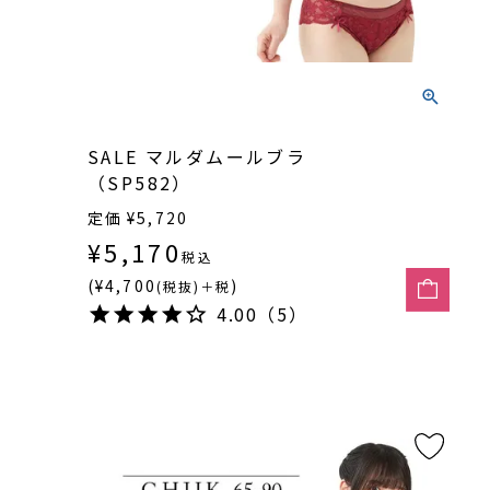
SALE マルダムールブラ
（SP582）
定価
¥
5,720
¥
5,170
税込
(¥4,700
)
(税抜)＋税
4.00（5）