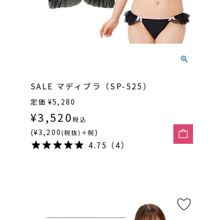
SALE マディブラ（SP-525）
定価
¥
5,280
¥
3,520
税込
(¥3,200
)
(税抜)＋税
4.75（4）