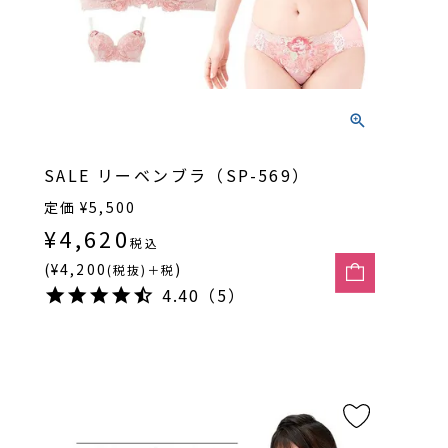
SALE リーベンブラ（SP-569）
定価
¥
5,500
¥
4,620
税込
(¥4,200
)
(税抜)＋税
4.40（5）