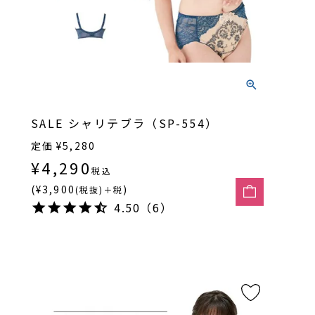
SALE シャリテブラ（SP-554）
定価
¥
5,280
¥
4,290
税込
(¥3,900
)
(税抜)＋税
4.50（6）