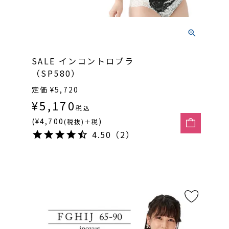
SALE インコントロブラ
（SP580）
定価
¥
5,720
¥
5,170
税込
(¥4,700
)
(税抜)＋税
4.50（2）