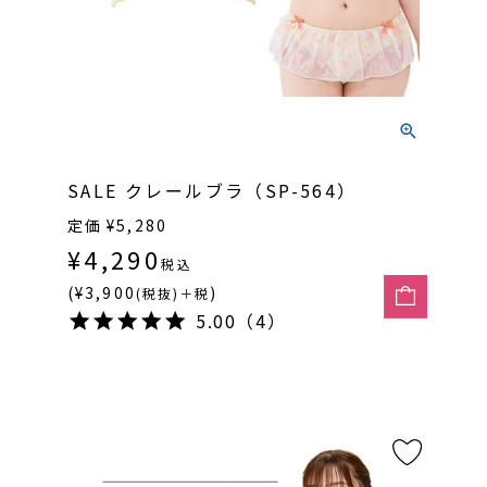
SALE クレールブラ（SP-564）
定価
¥
5,280
¥
4,290
税込
(¥3,900
)
(税抜)＋税
5.00（4）