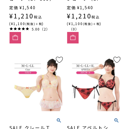
568）
定価
¥
1,540
定価
¥
1,540
¥
1,210
¥
1,210
税込
税込
(¥1,100
)
(¥1,100
)
(税抜)＋税
(税抜)＋税
5.00（2）
（0）
SALE クレールＴ
SALE アペルトシ