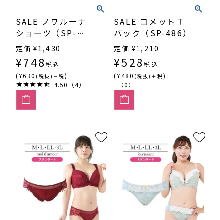
SALE ノワルーナ
SALE コメットＴ
ショーツ（SP-
バック（SP-486）
527）
定価
¥
1,430
定価
¥
1,210
¥
748
¥
528
税込
税込
(¥680
)
(¥480
)
(税抜)＋税
(税抜)＋税
4.50（4）
（0）