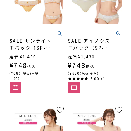
SALE サンライト
SALE アイノウス
Ｔバック（SP-
Ｔバック（SP-
526）
522）
定価
¥
1,430
定価
¥
1,430
¥
748
¥
748
税込
税込
(¥680
)
(¥680
)
(税抜)＋税
(税抜)＋税
（0）
5.00（1）