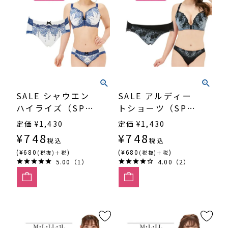
SALE シャウエン
SALE アルディー
ハイライズ（SP-
トショーツ（SP-
536）
534）
定価
¥
1,430
定価
¥
1,430
¥
748
¥
748
税込
税込
(¥680
)
(¥680
)
(税抜)＋税
(税抜)＋税
5.00（1）
4.00（2）