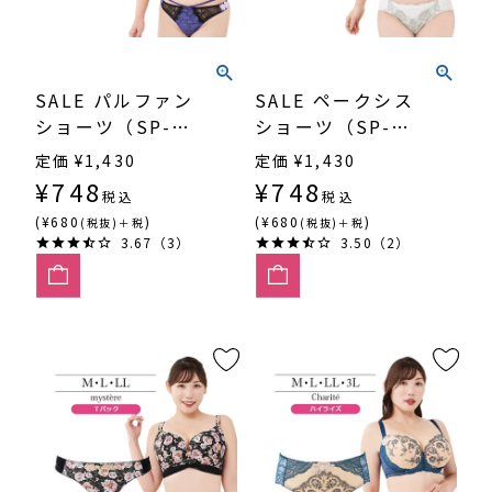
SALE パルファン
SALE ペークシス
ショーツ（SP-
ショーツ（SP-
559）
560）
定価
¥
1,430
定価
¥
1,430
¥
748
¥
748
税込
税込
(¥680
)
(¥680
)
(税抜)＋税
(税抜)＋税
3.67（3）
3.50（2）