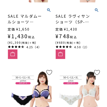
SALE マルダムー
SALE ラヴィサン
ルショーツ
ショーツ（SP-
（SP582）
563）
定価
¥
1,650
定価
¥
1,430
¥
1,430
¥
748
税込
税込
(¥1,300
)
(¥680
)
(税抜)＋税
(税抜)＋税
4.25（4）
4.50（2）