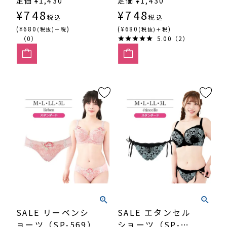
定価
¥
1,430
定価
¥
1,430
¥
748
¥
748
税込
税込
(¥680
)
(¥680
)
(税抜)＋税
(税抜)＋税
（0）
5.00（2）
SALE リーベンシ
SALE エタンセル
ョーツ（SP-569）
ショーツ（SP-