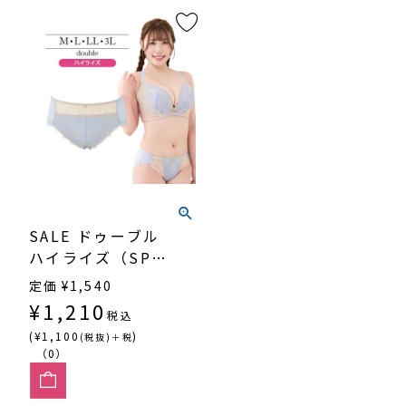
SALE ドゥーブル
ハイライズ（SP-
570）
定価
¥
1,540
¥
1,210
税込
(¥1,100
)
(税抜)＋税
（0）