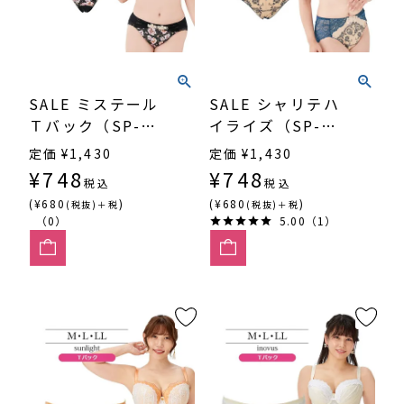
SALE ミステール
SALE シャリテハ
Ｔバック（SP-
イライズ（SP-
556）
554）
定価
¥
1,430
定価
¥
1,430
¥
748
¥
748
税込
税込
(¥680
)
(¥680
)
(税抜)＋税
(税抜)＋税
（0）
5.00（1）