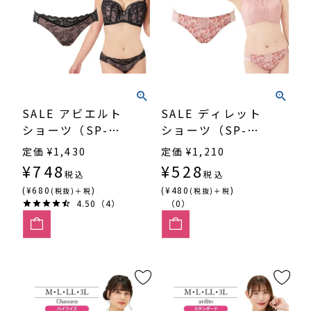
SALE アビエルト
SALE ディレット
ショーツ（SP-
ショーツ（SP-
518）
504）
定価
¥
1,430
定価
¥
1,210
¥
748
¥
528
税込
税込
(¥680
)
(¥480
)
(税抜)＋税
(税抜)＋税
4.50（4）
（0）