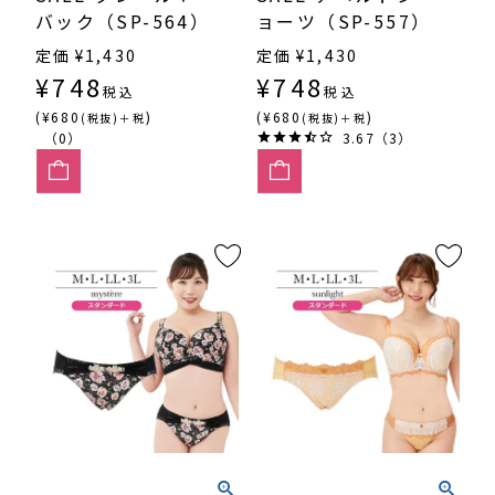
バック（SP-564）
ョーツ（SP-557）
定価
¥
1,430
定価
¥
1,430
¥
748
¥
748
税込
税込
(¥680
)
(¥680
)
(税抜)＋税
(税抜)＋税
（0）
3.67（3）