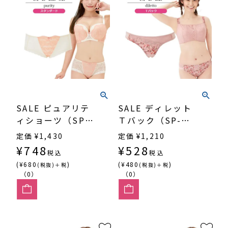
SALE ピュアリテ
SALE ディレット
ィショーツ（SP-
Ｔバック（SP-
531）
504）
定価
¥
1,430
定価
¥
1,210
¥
748
¥
528
税込
税込
(¥680
)
(¥480
)
(税抜)＋税
(税抜)＋税
（0）
（0）