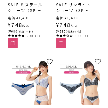
SALE ミステール
SALE サンライト
ショーツ（SP-
ショーツ（SP-
556）
526）
定価
¥
1,430
定価
¥
1,430
¥
748
¥
748
税込
税込
(¥680
)
(¥680
)
(税抜)＋税
(税抜)＋税
5.00（3）
3.00（1）