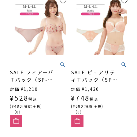
SALE フィアーバ
SALE ピュアリテ
Ｔバック（SP-
ィＴバック（SP-
501）
531）
定価
¥
1,210
定価
¥
1,430
¥
528
¥
748
税込
税込
(¥480
)
(¥680
)
(税抜)＋税
(税抜)＋税
（0）
（0）