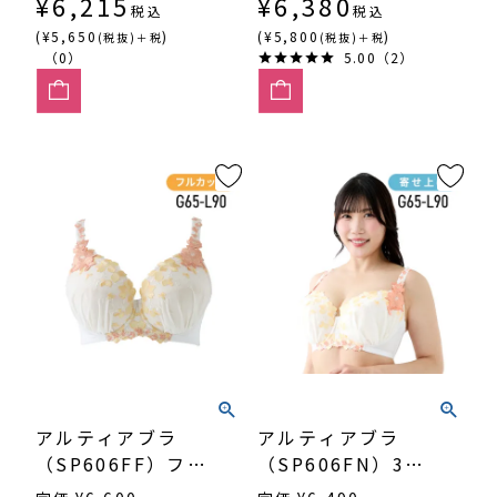
¥
6,215
¥
6,380
税込
税込
(¥5,650
)
(¥5,800
)
(税抜)＋税
(税抜)＋税
（0）
5.00（2）
アルティアブラ
アルティアブラ
（SP606FF）フル
（SP606FN）3/4
カップ
カップ寄せ上げ