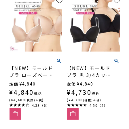
【NEW】モールド
【NEW】モールド
ブラ ローズベージ
ブラ 黒 3/4カッ
ュ 4/5カップ・丸
プ・寄せ上げ
定価
¥
4,840
定価
¥
4,840
胸 （SP551）
（SP-552）
¥
4,840
¥
4,730
税込
税込
(¥4,400
)
(¥4,300
)
(税抜)＋税
(税抜)＋税
4.33（6）
4.50（2）