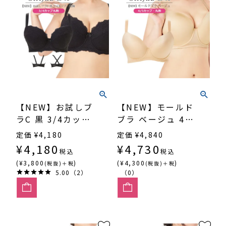
【NEW】お試しブ
【NEW】モールド
ラC 黒 3/4カッ
ブラ ベージュ 4/5
プ・丸胸
カップ・丸胸
定価
¥
4,180
定価
¥
4,840
（SP546）
（SP551）
¥
4,180
¥
4,730
税込
税込
(¥3,800
)
(¥4,300
)
(税抜)＋税
(税抜)＋税
5.00（2）
（0）