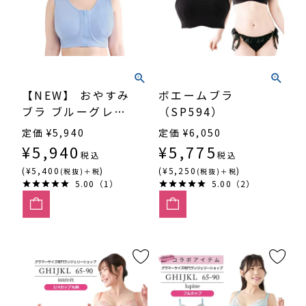
【NEW】 おやすみ
ボエームブラ
ブラ ブルーグレー
（SP594）
（SP612）
定価
¥
5,940
定価
¥
6,050
¥
5,940
¥
5,775
税込
税込
(¥5,400
)
(¥5,250
)
(税抜)＋税
(税抜)＋税
5.00（1）
5.00（2）