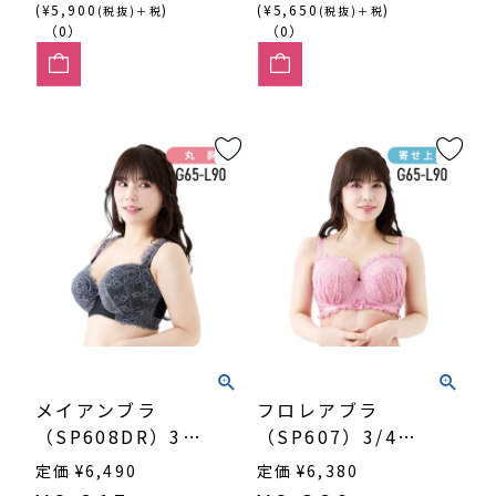
(¥5,900
)
(¥5,650
)
(税抜)＋税
(税抜)＋税
（0）
（0）
メイアンブラ
フロレアブラ
（SP608DR）3/4
（SP607）3/4カ
カップ丸胸
ップ寄せ上げ
定価
¥
6,490
定価
¥
6,380