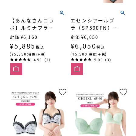
【あんなさんコラ
エセンシアールブ
ボ】ルミナブラ
ラ（SP598FN）
（SP600DR）3/4
3/4カップ寄せ上
定価
¥
6,160
定価
¥
6,050
カップ丸胸
げ
¥
5,885
¥
6,050
税込
税込
(¥5,350
)
(¥5,500
)
(税抜)＋税
(税抜)＋税
4.50（2）
5.00（3）