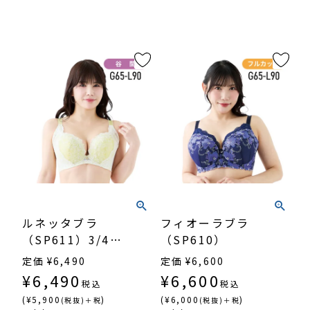
ルネッタブラ
フィオーラブラ
（SP611）3/4カ
（SP610）
ップ谷間
定価
¥
6,490
定価
¥
6,600
¥
6,490
¥
6,600
税込
税込
(¥5,900
)
(¥6,000
)
(税抜)＋税
(税抜)＋税