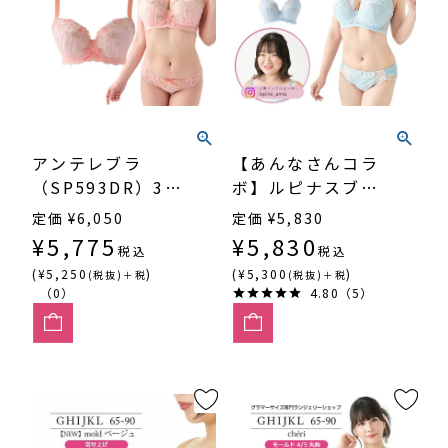
アンテレブラ
【あんなさんコラ
（SP593DR）3/4
ボ】ルピナスブラ
カップ丸胸
SP585
定価
¥
6,050
定価
¥
5,830
¥
5,775
¥
5,830
税込
税込
(¥5,250
)
(¥5,300
)
(税抜)＋税
(税抜)＋税
（0）
4.80（5）