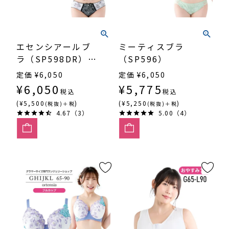
エセンシアールブ
ミーティスブラ
ラ（SP598DR）
（SP596）
3/4カップ丸胸
定価
¥
6,050
定価
¥
6,050
¥
6,050
¥
5,775
税込
税込
(¥5,500
)
(¥5,250
)
(税抜)＋税
(税抜)＋税
4.67（3）
5.00（4）