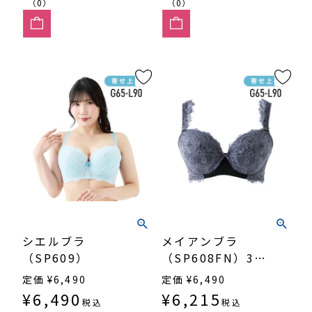
（0）
（0）
シエルブラ
メイアンブラ
（SP609）
（SP608FN）3/4
カップ寄せ上げ
定価
¥
6,490
定価
¥
6,490
¥
6,490
¥
6,215
税込
税込