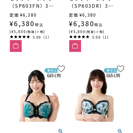
（SP603FN）3/4
（SP603DR）3/4
カップ寄せ上げ
カップ丸胸
定価
¥
6,380
定価
¥
6,380
¥
6,380
¥
6,380
税込
税込
(¥5,800
)
(¥5,800
)
(税抜)＋税
(税抜)＋税
5.00（1）
5.00（1）