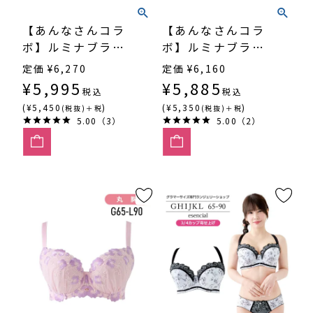
【あんなさんコラ
【あんなさんコラ
ボ】ルミナブラ
ボ】ルミナブラ
（SP600FF）フル
（SP600FN）3/4
定価
¥
6,270
定価
¥
6,160
カップ
カップ寄せ上げ
¥
5,995
¥
5,885
税込
税込
(¥5,450
)
(¥5,350
)
(税抜)＋税
(税抜)＋税
5.00（3）
5.00（2）