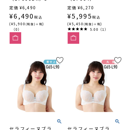
カップ丸胸
定価
¥
6,490
定価
¥
6,270
¥
6,490
¥
5,995
税込
税込
(¥5,900
)
(¥5,450
)
(税抜)＋税
(税抜)＋税
（0）
5.00（1）
セラフィーヌブラ
セラフィーヌブラ