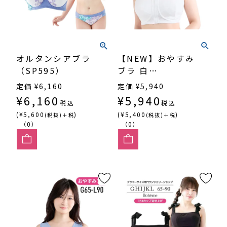
オルタンシアブラ
【NEW】おやすみ
（SP595）
ブラ 白
（SP612）
定価
¥
6,160
定価
¥
5,940
¥
6,160
¥
5,940
税込
税込
(¥5,600
)
(¥5,400
)
(税抜)＋税
(税抜)＋税
（0）
（0）