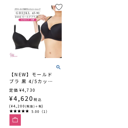
【NEW】モールド
ブラ 黒 4/5カッ
プ・丸胸 （SP-
定価
¥
4,730
551）
¥
4,620
税込
(¥4,200
)
(税抜)＋税
5.00（1）