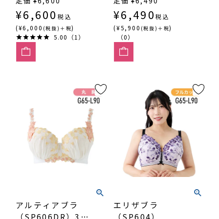
定価
¥
6,600
定価
¥
6,490
¥
6,600
¥
6,490
税込
税込
(¥6,000
)
(¥5,900
)
(税抜)＋税
(税抜)＋税
5.00（1）
（0）
アルティアブラ
エリザブラ
（SP606DR）3/4
（SP604）