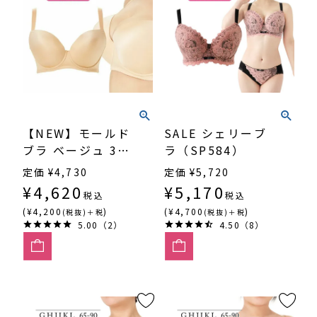
【NEW】モールド
SALE シェリーブ
ブラ ベージュ 3/4
ラ（SP584）
カップ・寄せ上げ
定価
¥
4,730
定価
¥
5,720
（SP-552）
¥
4,620
¥
5,170
税込
税込
(¥4,200
)
(¥4,700
)
(税抜)＋税
(税抜)＋税
5.00（2）
4.50（8）