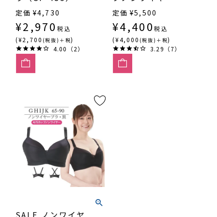
ラ・黒（SP-461）
定価
¥
4,730
定価
¥
5,500
¥
2,970
¥
4,400
税込
税込
(¥2,700
)
(¥4,000
)
(税抜)＋税
(税抜)＋税
4.00（2）
3.29（7）
SALE ノンワイヤ