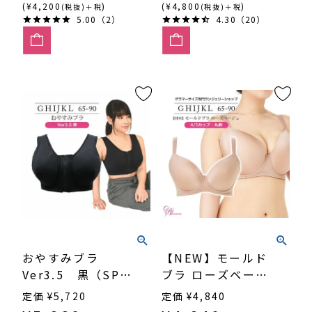
(¥4,200
)
(¥4,800
)
(税抜)＋税
(税抜)＋税
5.00（2）
4.30（20）
おやすみブラ
【NEW】モールド
Ver3.5 黒（SP-
ブラ ローズベージ
338）
ュ 4/5カップ・丸
定価
¥
5,720
定価
¥
4,840
胸 （SP551）