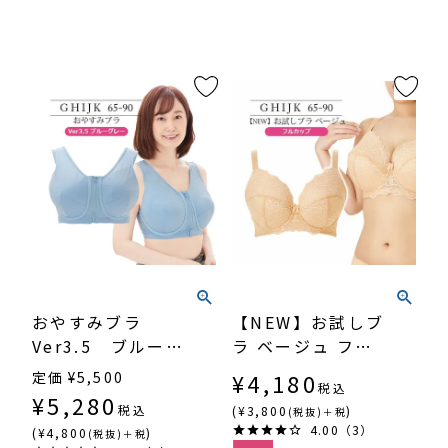
おやすみブラ
【NEW】お試しブ
Ver3.5 ブルーグ
ラ ベージュ フル
レー（SP-338）
カップ（SP-542）
定価
¥
5,500
¥
4,180
税込
¥
5,280
税込
(¥3,800
)
(税抜)＋税
4.00（3）
(¥4,800
)
(税抜)＋税