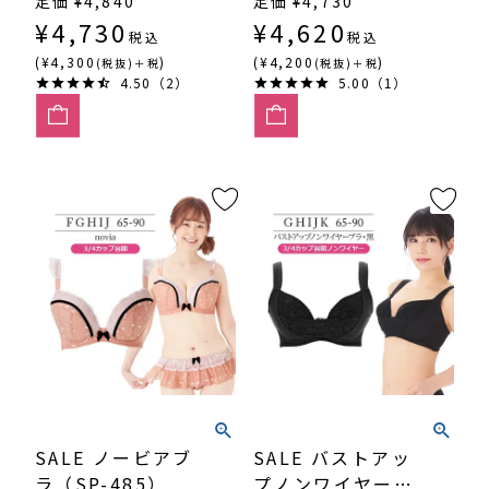
定価
¥
4,840
定価
¥
4,730
（SP-552）
551）
¥
4,730
¥
4,620
税込
税込
(¥4,300
)
(¥4,200
)
(税抜)＋税
(税抜)＋税
4.50（2）
5.00（1）
SALE ノービアブ
SALE バストアッ
ラ（SP-485）
プノンワイヤーブ