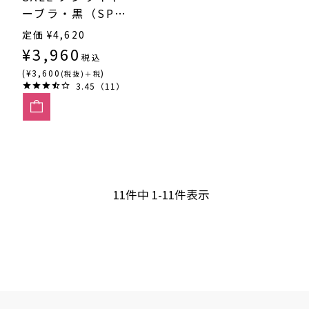
ーブラ・黒（SP-
367）
定価
¥
4,620
¥
3,960
税込
(¥3,600
)
(税抜)＋税
3.45（11）
11
件中
1
-
11
件表示