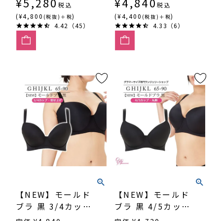
¥
5,280
¥
4,840
税込
税込
(¥4,800
)
(¥4,400
)
(税抜)＋税
(税抜)＋税
4.42（45）
4.33（6）
【NEW】モールド
【NEW】モールド
ブラ 黒 3/4カッ
ブラ 黒 4/5カッ
プ・寄せ上げ
プ・丸胸 （SP-