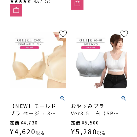
4.67（9）
【NEW】モールド
おやすみブラ
ブラ ベージュ 3/4
Ver3.5 白（SP-
カップ・寄せ上げ
338）
定価
¥
4,730
定価
¥
5,500
（SP-552）
¥
4,620
¥
5,280
税込
税込