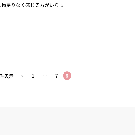
し物足りなく感じる方がいらっ
1
…
7
8
件表示