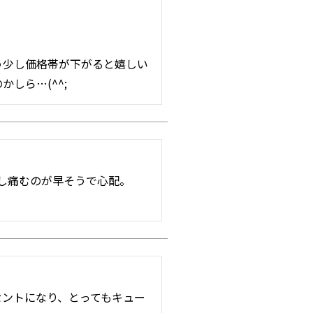
う少し価格帯が下がると嬉しい
しら…(^^;
し痛むのが早そうで心配。

セントになり、とってもキュー