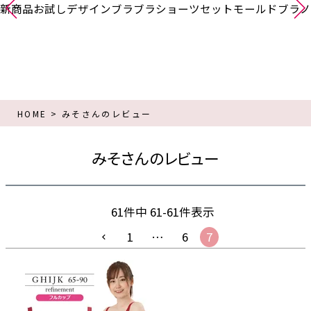
新商品
お試し
デザインブラ
ブラショーツセット
モールドブラ
ノ
HOME
みそさんのレビュー
みそさんのレビュー
61
件中
61
-
61
件表示
1
…
6
7