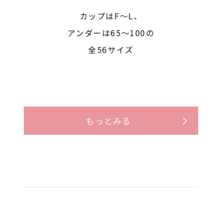
カップはF〜L、
アンダーは65〜100の
全56サイズ
もっとみる