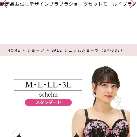
新商品
お試し
デザインブラ
ブラショーツセット
モールドブラ
ノ
HOME
ショーツ
SALE シュレムショーツ（SP-538）