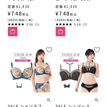
554）
定価
¥
1,430
定価
¥
1,430
¥
748
¥
748
税込
税込
(¥680
)
(¥680
)
(税抜)＋税
(税抜)＋税
5.00（1）
5.00（2）
SALE シャリテブ
SALE シュパース