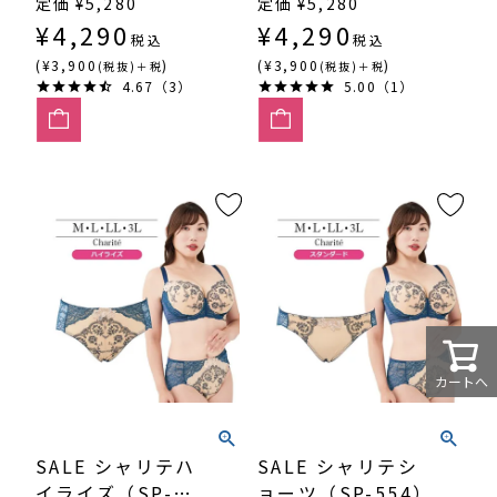
定価
¥
5,280
定価
¥
5,280
¥
4,290
¥
4,290
税込
税込
(¥3,900
)
(¥3,900
)
(税抜)＋税
(税抜)＋税
4.67（3）
5.00（1）
カートへ
SALE シャリテハ
SALE シャリテシ
イライズ（SP-
ョーツ（SP-554）