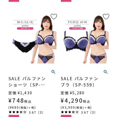
SALE パルファン
SALE パルファン
ショーツ（SP-
ブラ（SP-559）
559）
定価
¥
1,430
定価
¥
5,280
¥
748
¥
4,290
税込
税込
(¥680
)
(¥3,900
)
(税抜)＋税
(税抜)＋税
3.67（3）
3.67（3）