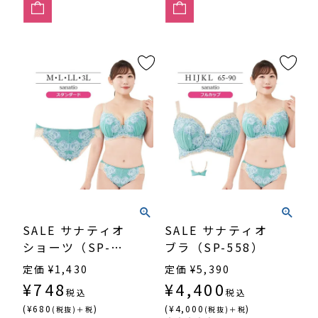
SALE サナティオ
SALE サナティオ
ショーツ（SP-
ブラ（SP-558）
558）
定価
¥
1,430
定価
¥
5,390
¥
748
¥
4,400
税込
税込
(¥680
)
(¥4,000
)
(税抜)＋税
(税抜)＋税