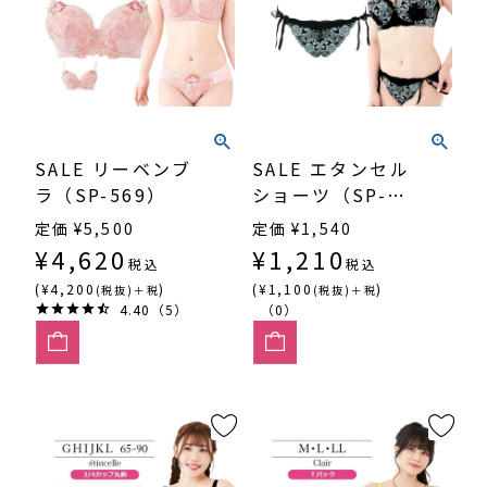
SALE リーベンブ
SALE エタンセル
ラ（SP-569）
ショーツ（SP-
568）
定価
¥
5,500
定価
¥
1,540
¥
4,620
¥
1,210
税込
税込
(¥4,200
)
(¥1,100
)
(税抜)＋税
(税抜)＋税
4.40（5）
（0）