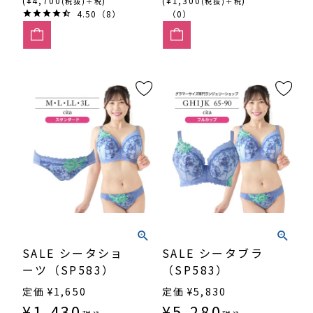
(¥4,700
)
(¥1,300
)
(税抜)＋税
(税抜)＋税
4.50（8）
（0）
SALE シータショ
SALE シータブラ
ーツ（SP583）
（SP583）
定価
¥
1,650
定価
¥
5,830
¥
1,430
¥
5,280