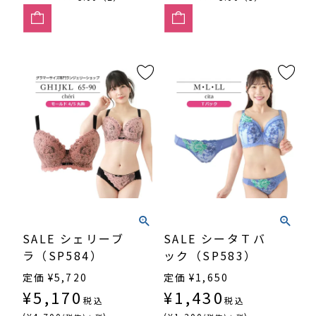
SALE シェリーブ
SALE シータＴバ
ラ（SP584）
ック（SP583）
定価
¥
5,720
定価
¥
1,650
¥
5,170
¥
1,430
税込
税込