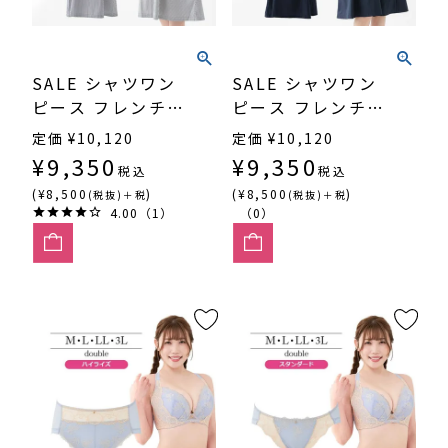
SALE シャツワン
SALE シャツワン
ピース フレンチス
ピース フレンチス
リーブ・ロンドン
リーブ・ダークネ
定価
¥
10,120
定価
¥
10,120
ストライプ（SP-
イビー（SP-576）
¥
9,350
¥
9,350
税込
税込
577）
(¥8,500
)
(¥8,500
)
(税抜)＋税
(税抜)＋税
4.00（1）
（0）