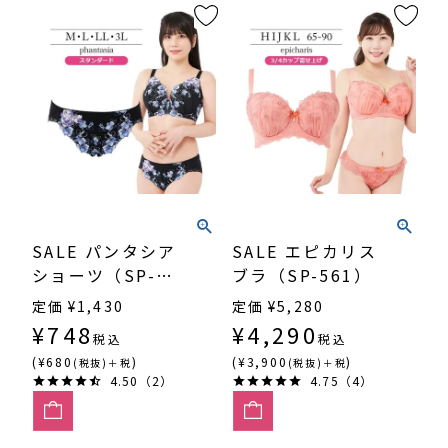
SALE パンタシア
SALE エピカリス
ショーツ（SP-
ブラ（SP-561）
562）
定価
¥
1,430
定価
¥
5,280
¥
748
¥
4,290
税込
税込
(¥680
)
(¥3,900
)
(税抜)＋税
(税抜)＋税
4.50（2）
4.75（4）