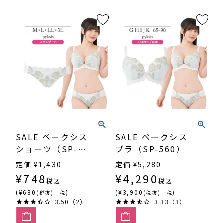
SALE ペークシス
SALE ペークシス
ショーツ（SP-
ブラ（SP-560）
560）
定価
¥
1,430
定価
¥
5,280
¥
748
¥
4,290
税込
税込
(¥680
)
(¥3,900
)
(税抜)＋税
(税抜)＋税
3.50（2）
3.33（3）