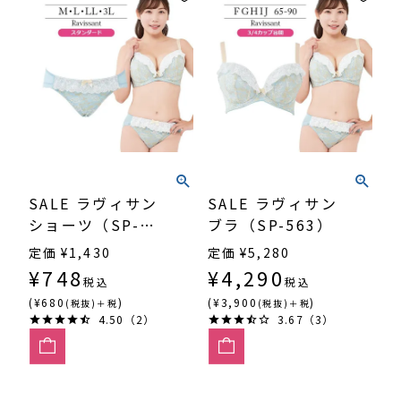
SALE ラヴィサン
SALE ラヴィサン
ショーツ（SP-
ブラ（SP-563）
563）
定価
¥
1,430
定価
¥
5,280
¥
748
¥
4,290
税込
税込
(¥680
)
(¥3,900
)
(税抜)＋税
(税抜)＋税
4.50（2）
3.67（3）