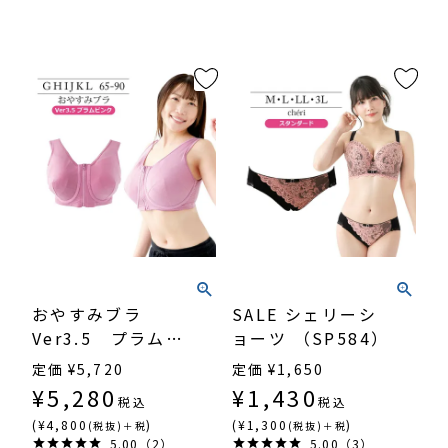
おやすみブラ
SALE シェリーシ
Ver3.5 プラムピ
ョーツ （SP584）
ンク（SP338）
定価
¥
5,720
定価
¥
1,650
¥
5,280
¥
1,430
税込
税込
(¥4,800
)
(¥1,300
)
(税抜)＋税
(税抜)＋税
5.00（2）
5.00（3）