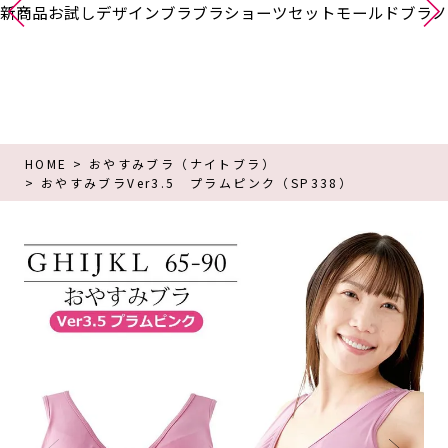
新商品
お試し
デザインブラ
ブラショーツセット
モールドブラ
ノ
HOME
おやすみブラ（ナイトブラ）
おやすみブラVer3.5 プラムピンク（SP338）