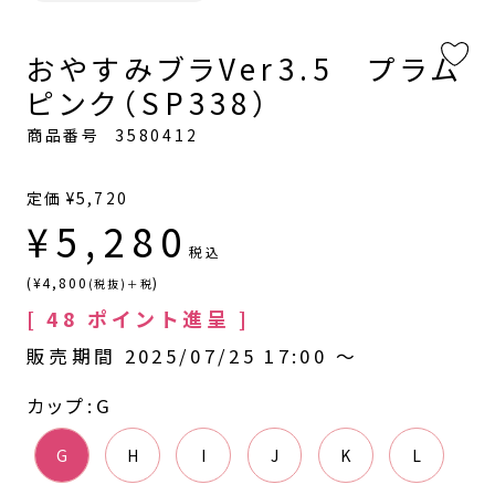
おやすみブラVer3.5 プラム
ピンク（SP338）
商品番号
3580412
定価
¥
5,720
¥
5,280
税込
(¥4,800
)
(税抜)＋税
[
48
ポイント進呈 ]
販売期間
2025/07/25 17:00
〜
カップ
G
G
H
I
J
K
L