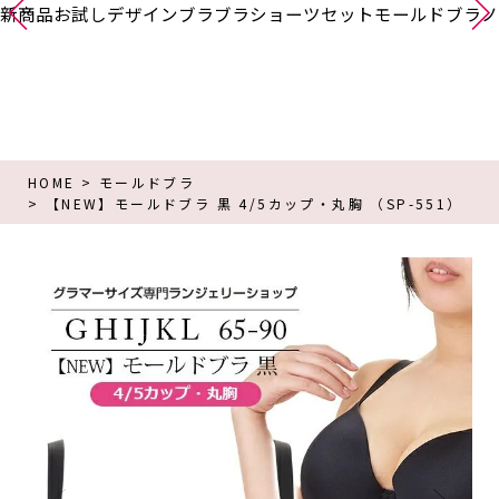
新商品
お試し
デザインブラ
ブラショーツセット
モールドブラ
ノ
HOME
モールドブラ
【NEW】モールドブラ 黒 4/5カップ・丸胸 （SP-551）