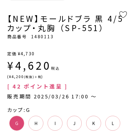
【NEW】モールドブラ 黒 4/5
カップ・丸胸 （SP-551）
商品番号
1480113
定価
¥
4,730
¥
4,620
税込
(¥4,200
)
(税抜)＋税
[
42
ポイント進呈 ]
販売期間
2025/03/26 17:00
〜
カップ
G
G
H
I
J
K
L