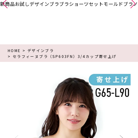
新商品
お試し
デザインブラ
ブラショーツセット
モールドブラ
ノ
HOME
デザインブラ
セラフィーヌブラ（SP603FN）3/4カップ寄せ上げ