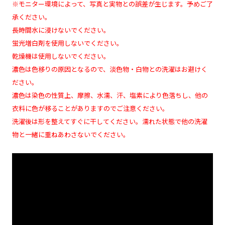
※モニター環境によって、写真と実物との誤差が生じます。予めご了
承ください。
長時間水に浸けないでください。
蛍光増白剤を使用しないでください。
乾燥機は使用しないでください。
濃色は色移りの原因となるので、淡色物・白物との洗濯はお避けく
ださい。
濃色は染色の性質上、摩擦、水濡、汗、塩素により色落ちし、他の
衣料に色が移ることがありますのでご注意ください。
洗濯後は形を整えてすぐに干してください。濡れた状態で他の洗濯
物と一緒に重ねあわさないでください。