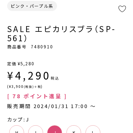
ピンク・パープル系
SALE エピカリスブラ（SP-
561）
商品番号
7480910
定価
¥
5,280
¥
4,290
税込
(¥3,900
)
(税抜)＋税
[
78
ポイント進呈 ]
販売期間
2024/01/31 17:00
〜
カップ
J
H
I
J
K
L