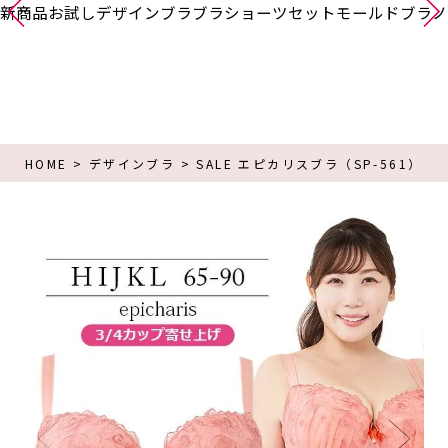
新商品
お試し
デザインブラ
ブラショーツセット
モールドブラ
ノ
HOME
デザインブラ
SALE エピカリスブラ（SP-561）