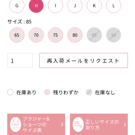
G
H
I
J
K
L
サイズ
85
65
70
75
80
85
90
再入荷メールをリクエスト
在庫あり
残りわずか
在庫なし
ブラジャー&
正しいサイズの
ショーツの
測り方
サイズ表