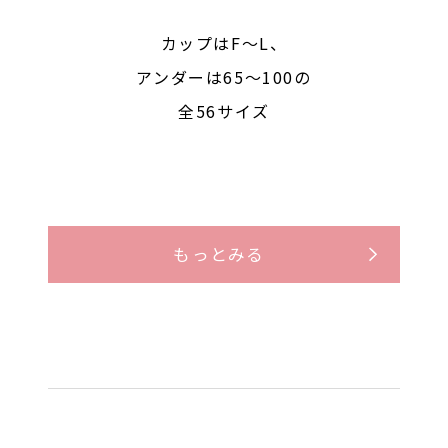
カップはF〜L、
アンダーは65〜100の
全56サイズ
もっとみる