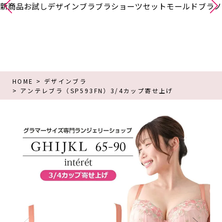
新商品
お試し
デザインブラ
ブラショーツセット
モールドブラ
ノ
HOME
デザインブラ
アンテレブラ（SP593FN）3/4カップ寄せ上げ