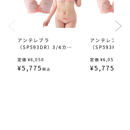
アンテレブラ
アンテレブラ
（SP593DR）3/4カッ
（SP593FN）3
プ丸胸
プ寄せ上げ
定価
¥
6,050
定価
¥
6,050
¥
5,775
¥
5,775
税込
税込