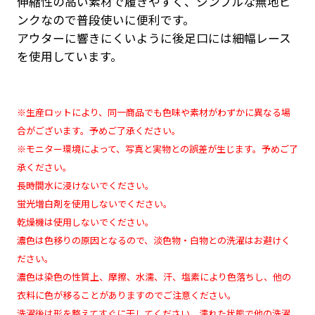
伸縮性の高い素材で履きやすく、シンプルな無地ピ
ンクなので普段使いに便利です。
アウターに響きにくいように後足口には細幅レース
を使用しています。
※生産ロットにより、同一商品でも色味や素材がわずかに異なる場
合がございます。予めご了承ください。
※モニター環境によって、写真と実物との誤差が生じます。予めご了
承ください。
長時間水に浸けないでください。
蛍光増白剤を使用しないでください。
乾燥機は使用しないでください。
濃色は色移りの原因となるので、淡色物・白物との洗濯はお避けく
ださい。
濃色は染色の性質上、摩擦、水濡、汗、塩素により色落ちし、他の
衣料に色が移ることがありますのでご注意ください。
洗濯後は形を整えてすぐに干してください。濡れた状態で他の洗濯